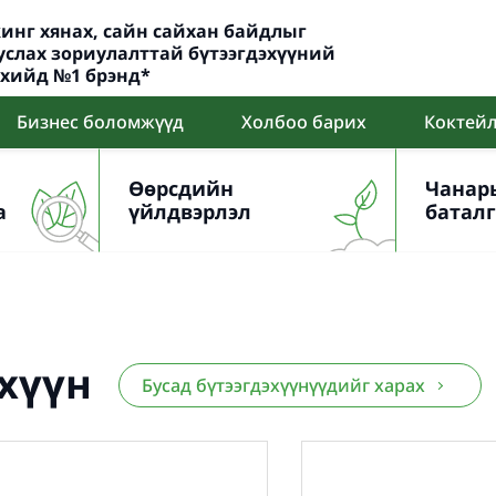
 жинг хянах, сайн сайхан байдлыг
услах зориулалттай бүтээгдэхүүний
лхийд №1 брэнд*
Бизнес боломжүүд
Холбоо барих
Коктей
Өөрсдийн
Чанар
а
үйлдвэрлэл
батал
эхүүн
Бусад бүтээгдэхүүнүүдийг харах