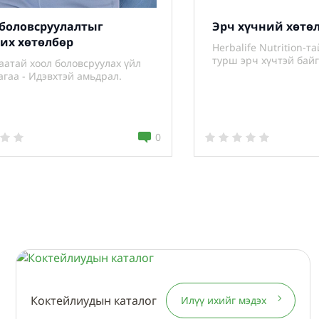
 боловсруулалтыг
Эрч хүчний хөтө
их хөтөлбөр
Herbalife Nutrition-т
турш эрч хүчтэй бай
аатай хоол боловсруулах үйл
гаа - Идэвхтэй амьдрал.
0
Коктейлиудын каталог
Илүү ихийг мэдэх