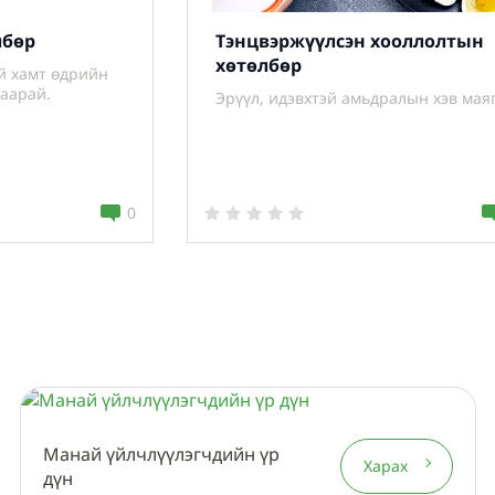
лбөр
Тэнцвэржүүлсэн хооллолтын
хөтөлбөр
ай хамт өдрийн
гаарай.
Эрүүл, идэвхтэй амьдралын хэв маяг
0
Манай үйлчлүүлэгчдийн үр
Харах
дүн