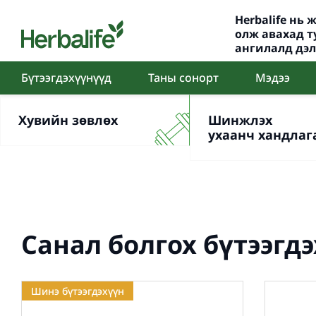
Herbalife нь
олж авахад т
ангилалд дэ
Бүтээгдэхүүнүүд
Таны сонорт
Мэдээ
Хувийн зөвлөх
Шинжлэх
ухаанч хандлаг
Санал болгох бүтээгд
Шинэ бүтээгдэхүүн