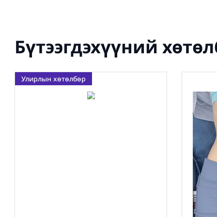
Бүтээгдэхүүний хөтө
Улирлын хөтөлбөр