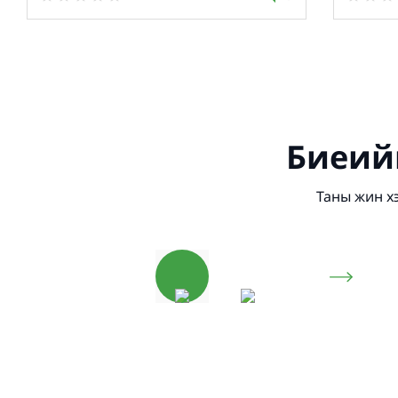
Биеий
Таны жин х