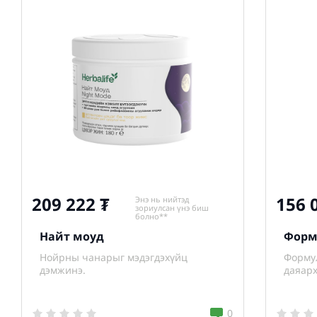
209 222
156 
Энэ нь нийтэд
зориулсан үнэ биш
болно**
Найт моуд
Форм
Нойрны чанарыг мэдэгдэхүйц
Формул
дэмжинэ.
даяарх
бүтээг
0