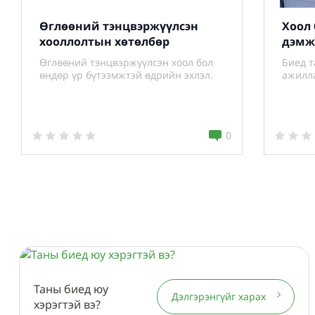
Өглөөний тэнцвэржүүлсэн
Хоол
хооллолтын хөтөлбөр
дэмж
Өглөөний тэнцвэржүүлсэн хоол бол
Биед т
өндөр үр бүтээмжтэй өдрийн эхлэл.
ажилла
0
Таны биед юу
Дэлгэрэнгүйг харах
хэрэгтэй вэ?