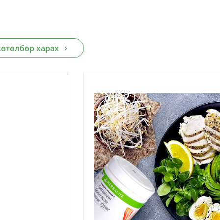
хөтөлбөр харах