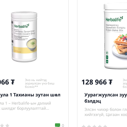
066
128 966
Энэ нь нийтэд
Эн
зориулсан үнэ биш
зо
болно**
бо
ула 1 Тахианы зутан шөл
Уурагжуулсан зу
бэлдэц
а 1 – Herbalife-ын дэлхий
 шилдэг борлуулалттай
Элсэн чихэр болон г
дэхүүн
хийгээгүй, Цагаан хо
тохиромжтой
0