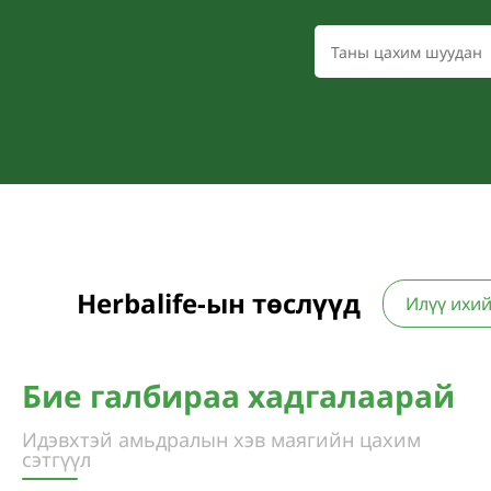
Herbalife-ын төслүүд
Илүү ихий
Бие галбираа хадгалаарай
Идэвхтэй амьдралын хэв маягийн цахим
сэтгүүл