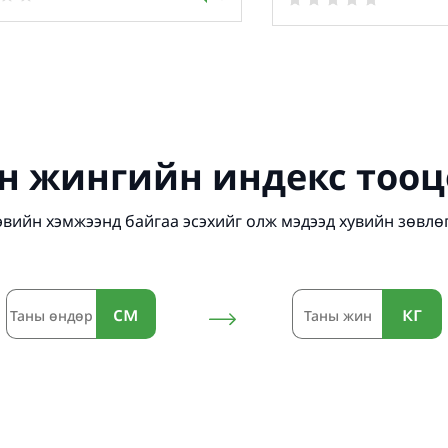
н жингийн индекс тооц
эвийн хэмжээнд байгаа эсэхийг олж мэдээд хувийн зөвлө
см
кг