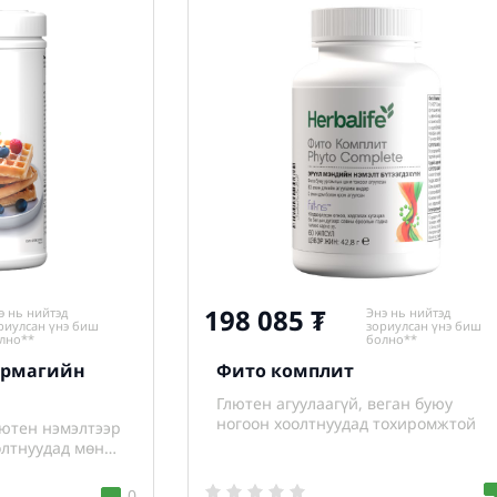
198 085
э нь нийтэд
Энэ нь нийтэд
риулсан үнэ биш
зориулсан үнэ биш
лно**
болно**
урмагийн
Фито комплит
Глютен агуулаагүй, веган буюу
ногоон хоолтнуудад тохиромжтой
лютен нэмэлтээр
олтнуудад мөн
0