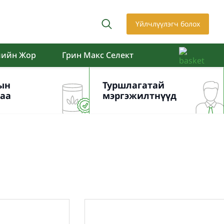
Үйлчлүүлэгч болох
лийн Жор
Грин Макс Селект
ын
Туршлагатай
гаа
мэргэжилтнүүд