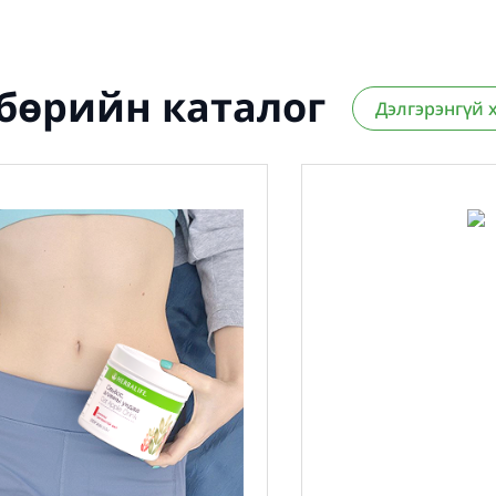
лбөрийн каталог
Дэлгэрэнгүй 