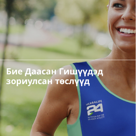
Бие Даасан Гишүүдэд
зориулсан төслүүд