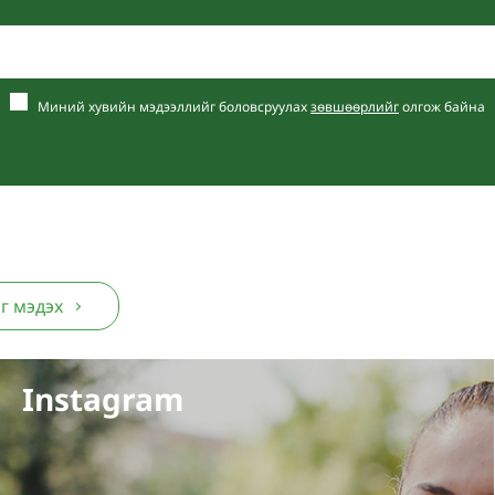
Миний хувийн мэдээллийг боловсруулах
зөвшөөрлийг
олгож байна
г мэдэх
Instagram