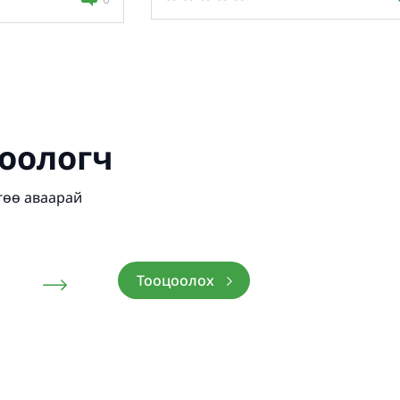
оологч
гөө аваарай
Тооцоолох