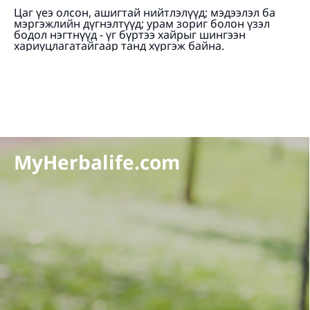
Цаг үеэ олсон, ашигтай нийтлэлүүд; мэдээлэл ба
мэргэжлийн дүгнэлтүүд; урам зориг болон үзэл
бодол нэгтнүүд - үг бүртээ хайрыг шингээн
хариуцлагатайгаар танд хүргэж байна.
MyHerbalife.com