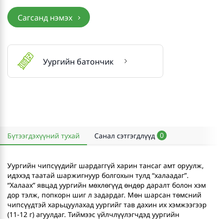
Сагсанд нэмэх
Уургийн батончик
0
Бүтээгдэхүүний тухай
Санал сэтгэгдлүүд
Уургийн чипсүүдийг шардаггүй харин тансаг амт оруулж,
идэхэд таатай шаржигнуур болгохын тулд “халаадаг”.
“Халаах” явцад уургийн мөхлөгүүд өндөр даралт болон хэм
дор тэлж, попкорн шиг л задардаг. Мөн шарсан төмсний
чипсүүдтэй харьцуулахад уургийг тав дахин их хэмжээгээр
(11-12 г) агуулдаг. Тиймээс үйлчлүүлэгчдэд уургийн