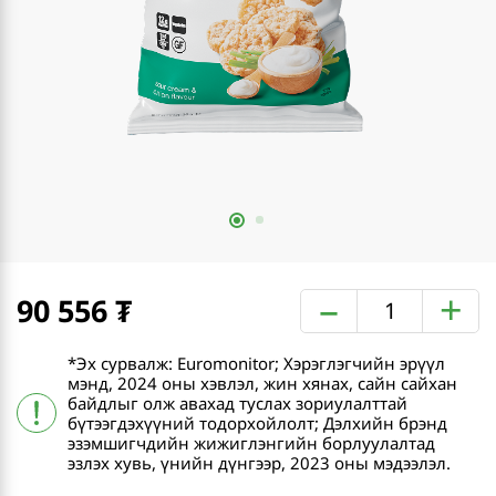
–
+
90 556
*Эх сурвалж: Euromonitor; Хэрэглэгчийн эрүүл
мэнд, 2024 оны хэвлэл, жин хянах, сайн сайхан
байдлыг олж авахад туслах зориулалттай
бүтээгдэхүүний тодорхойлолт; Дэлхийн брэнд
эзэмшигчдийн жижиглэнгийн борлуулалтад
эзлэх хувь, үнийн дүнгээр, 2023 оны мэдээлэл.