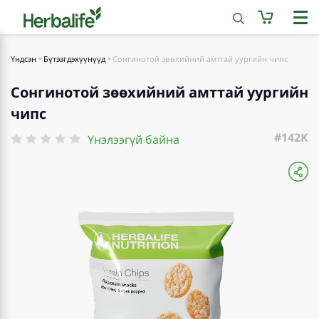
Үндсэн
Бүтээгдэхүүнүүд
Сонгинотой зөөхийний амттай уургийн чипс
Сонгинотой зөөхийний амттай уургийн
чипс
#142K
Үнэлээгүй байна