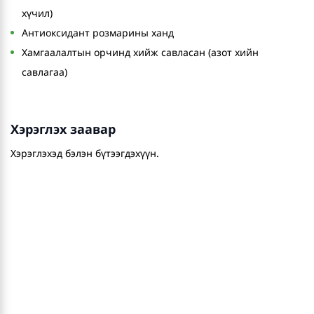
хүчил)
Антиоксидант розмарины ханд
Хамгаалалтын орчинд хийж савласан (азот хийн
савлагаа)
Хэрэглэх заавар
Хэрэглэхэд бэлэн бүтээгдэхүүн.