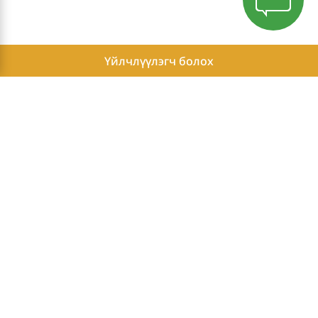
Үйлчлүүлэгч болох
Нууцлалын бодлого
Бие Даасан Гишүүний жишиг орлого
Бие Даасан Гишүүдийн нэвтрэх хэсэг
Herbalife нь жинг хянах, сайн сайхан байдлыг олж авахад туслах
зориулалттай бүтээгдэхүүний ангилалд дэлхийд №1 брэнд*
*Эх сурвалж: Euromonitor; Хэрэглэгчийн эрүүл мэнд, 2024 оны хэвлэл,
жин хянах, сайн сайхан байдлыг олж авахад туслах зориулалттай
бүтээгдэхүүний тодорхойлолт; Дэлхийн брэнд эзэмшигчдийн