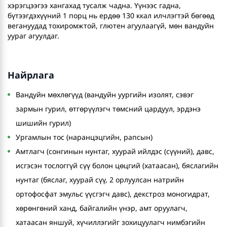
хэрэгцээгээ хангахад тусалж чадна. Үүнээс гадна,
бүтээгдэхүүний 1 порц нь ердөө 130 ккал илчлэгтэй бөгөөд
вегануудад тохиромжтой, глютен агуулаагүй, мөн вандуйн
уураг агуулдаг.
Найрлага
Вандуйн мөхлөгүүд (вандуйн уургийн изолят, сэвэг
зармын гурил, өтгөрүүлэгч төмсний цардуул, эрдэнэ
шишийн гурил)
Ургамлын тос (наранцэцгийн, рапсын)
Амтлагч (сонгинын нунтаг, хуурай ийлдэс (сүүний), давс,
исгэсэн тослоггүй сүү болон цөцгий (хатаасан), бяслагийн
нунтаг (бяслаг, хуурай сүү, 2 орлуулсан натрийн
ортофосфат эмульс үүсгэгч давс), декстроз моногидрат,
хөрөнгөний ханд, байгалийн үнэр, амт оруулагч,
хатаасан яншуй, хүчиллэгийг зохицуулагч нимбэгийн