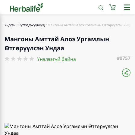
Үндсэн
Бүтээгдэхүүнүүд
Мангоны Амттай Алоэ Ургамлын Өтгөрүүлсэн Ундаа
Мангоны Амттай Алоэ Ургамлын
Өтгөрүүлсэн Ундаа
#0757
Үнэлээгүй байна