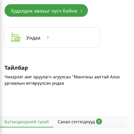
Худалдаж авахыг хүсч байна
Ундаа
Тайлбар
Чихэрлэг амт оруулагч агуулсан "Мангоны амттай Алоэ
ургамлын өтгөрүүлсэн ундаа
0
Бүтээгдэхүүний тухай
Санал сэтгэгдлүүд