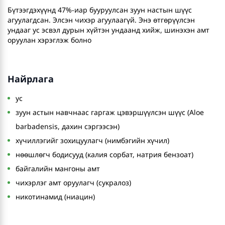
Бүтээгдэхүүнд 47%-иар бууруулсан зуун настын шүүс
агуулагдсан. Элсэн чихэр агуулаагүй. Энэ өтгөрүүлсэн
ундааг ус эсвэл дурын хүйтэн ундаанд хийж, шинэхэн амт
оруулан хэрэглэж болно
Найрлага
ус
зуун астын навчнаас гаргаж цэвэршүүлсэн шүүс (Aloe
barbadensis, дахин сэргээсэн)
хүчиллэгийг зохицуулагч (нимбэгийн хүчил)
нөөшлөгч бодисууд (калия сорбат, натрия бензоат)
байгалийн мангоны амт
чихэрлэг амт оруулагч (сукралоз)
никотинамид (ниацин)