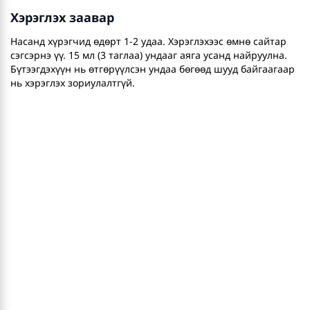
Хэрэглэх заавар
Насанд хүрэгчид өдөрт 1-2 удаа. Хэрэглэхээс өмнө сайтар
сэгсэрнэ үү. 15 мл (3 таглаа) ундааг аяга усанд найруулна.
Бүтээгдэхүүн нь өтгөрүүлсэн ундаа бөгөөд шууд байгаагаар
нь хэрэглэх зориулалтгүй.