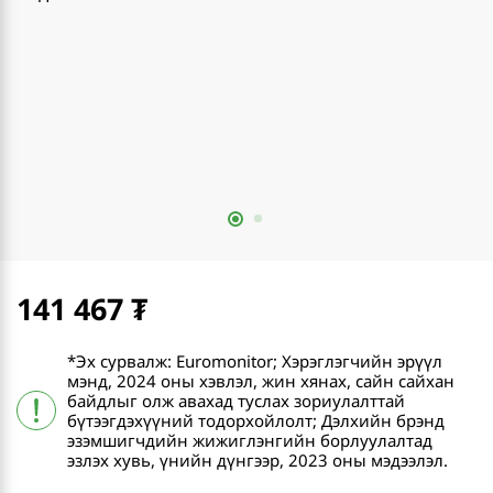
141 467
*Эх сурвалж: Euromonitor; Хэрэглэгчийн эрүүл
мэнд, 2024 оны хэвлэл, жин хянах, сайн сайхан
байдлыг олж авахад туслах зориулалттай
бүтээгдэхүүний тодорхойлолт; Дэлхийн брэнд
эзэмшигчдийн жижиглэнгийн борлуулалтад
эзлэх хувь, үнийн дүнгээр, 2023 оны мэдээлэл.