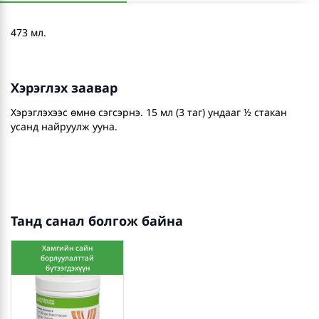
473 мл.
Хэрэглэх заавар
Хэрэглэхээс өмнө сэгсэрнэ. 15 мл (3 таг) ундааг ½ стакан
усанд найруулж ууна.
Танд санал болгож байна
Хамгийн сайн
борлуулалттай
бүтээгдэхүүн