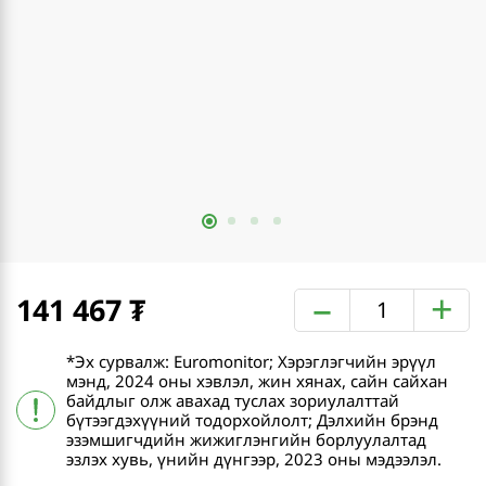
–
+
141 467
*Эх сурвалж: Euromonitor; Хэрэглэгчийн эрүүл
мэнд, 2024 оны хэвлэл, жин хянах, сайн сайхан
байдлыг олж авахад туслах зориулалттай
бүтээгдэхүүний тодорхойлолт; Дэлхийн брэнд
эзэмшигчдийн жижиглэнгийн борлуулалтад
эзлэх хувь, үнийн дүнгээр, 2023 оны мэдээлэл.