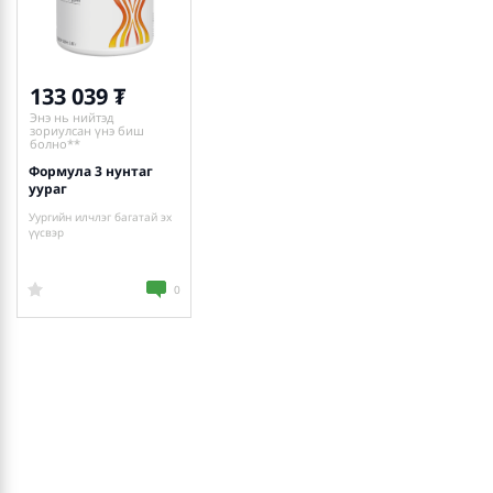
133 039
Энэ нь нийтэд
зориулсан үнэ биш
болно**
Формула 3 нунтаг
уураг
Уургийн илчлэг багатай эх
үүсвэр
0