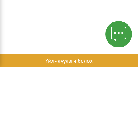
Үйлчлүүлэгч болох
Нууцлалын бодлого
Бие Даасан Гишүүний жишиг орлого
Бие Даасан Гишүүдийн нэвтрэх хэсэг