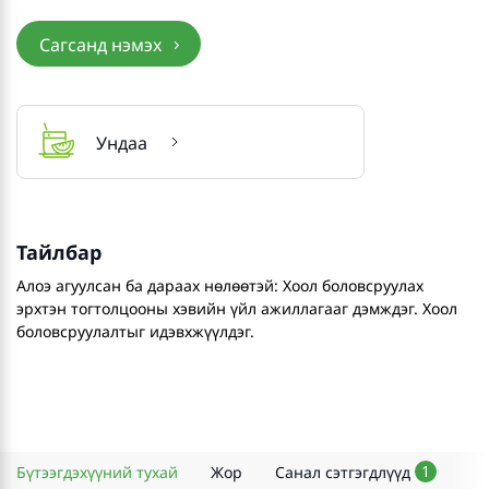
Сагсанд нэмэх
Ундаа
Тайлбар
Алоэ агуулсан ба дараах нөлөөтэй: Хоол боловсруулах
эрхтэн тогтолцооны хэвийн үйл ажиллагааг дэмждэг. Хоол
боловсруулалтыг идэвхжүүлдэг.
1
Бүтээгдэхүүний тухай
Жор
Санал сэтгэгдлүүд