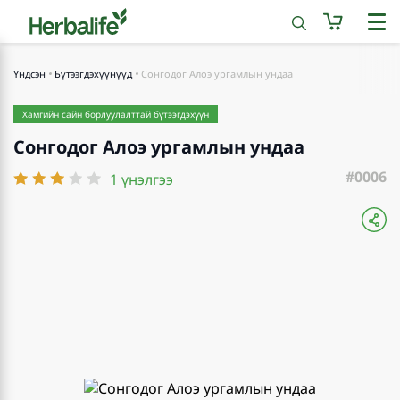
Үндсэн
Бүтээгдэхүүнүүд
Сонгодог Алоэ ургамлын ундаа
Хамгийн сайн борлуулалттай бүтээгдэхүүн
Сонгодог Алоэ ургамлын ундаа
#0006
1 үнэлгээ