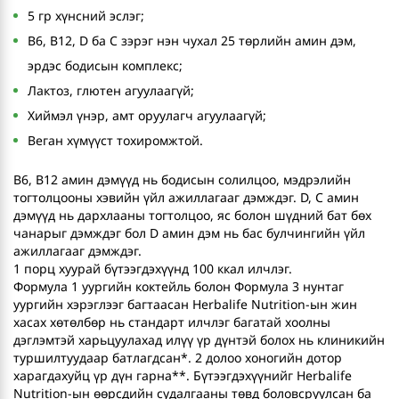
5 гр хүнсний эслэг;
B6, B12, D ба C зэрэг нэн чухал 25 төрлийн амин дэм,
эрдэс бодисын комплекс;
Лактоз, глютен агуулаагүй;
Хиймэл үнэр, амт оруулагч агуулаагүй;
Веган хүмүүст тохиромжтой.
В6, В12 амин дэмүүд нь бодисын солилцоо, мэдрэлийн
тогтолцооны хэвийн үйл ажиллагааг дэмждэг. D, C амин
дэмүүд нь дархлааны тогтолцоо, яс болон шүдний бат бөх
чанарыг дэмждэг бол D амин дэм нь бас булчингийн үйл
ажиллагааг дэмждэг.
1 порц хуурай бүтээгдэхүүнд 100 ккал илчлэг.
Формула 1 уургийн коктейль болон Формула 3 нунтаг
уургийн хэрэглээг багтаасан Herbalife Nutrition-ын жин
хасах хөтөлбөр нь стандарт илчлэг багатай хоолны
дэглэмтэй харьцуулахад илүү үр дүнтэй болох нь клиникийн
туршилтуудаар батлагдсан*. 2 долоо хоногийн дотор
харагдахуйц үр дүн гарна**. Бүтээгдэхүүнийг Herbalife
Nutrition-ын өөрсдийн судалгааны төвд боловсруулсан ба