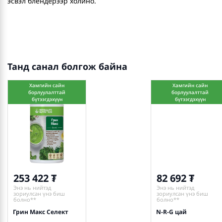
эсвэл блендерээр холино.
Танд санал болгож байна
Хамгийн сайн
Хамгийн сайн
борлуулалттай
борлуулалттай
бүтээгдэхүүн
бүтээгдэхүүн
253 422
82 692
Энэ нь нийтэд
Энэ нь нийтэд
зориулсан үнэ биш
зориулсан үнэ биш
болно**
болно**
Грин Макс Селект
N-R-G цай