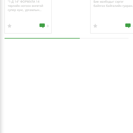
"1-Д 14" ФОРМУЛА 14
Бие махбодыг сэргэг
төрлийн ногоон өнгөтэй
байлгах байгалийн гуаран.
супер хүнс, ургамлын
нэгдлийн ашиг тус
0