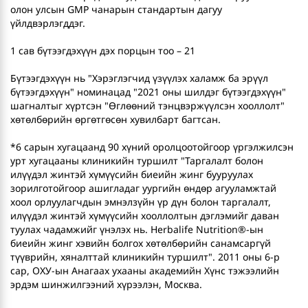
олон улсын GMP чанарын стандартын дагуу
үйлдвэрлэгддэг.
1 сав бүтээгдэхүүн дэх порцын тоо – 21
Бүтээгдэхүүн нь "Хэрэглэгчид үзүүлэх халамж ба эрүүл
бүтээгдэхүүн" номинацад "2021 оны шилдэг бүтээгдэхүүн"
шагналтыг хүртсэн "Өглөөний тэнцвэржүүлсэн хооллолт"
хөтөлбөрийн өргөтгөсөн хувилбарт багтсан.
*6 сарын хугацаанд 90 хүний оролцоотойгоор үргэлжилсэн
урт хугацааны клиникийн туршилт "Таргалалт болон
илүүдэл жинтэй хүмүүсийн биеийн жинг бууруулах
зорилготойгоор ашигладаг уургийн өндөр агууламжтай
хоол орлуулагчдын эмнэлзүйн үр дүн болон таргалалт,
илүүдэл жинтэй хүмүүсийн хооллолтын дэглэмийг даван
туулах чадамжийг үнэлэх нь. Herbalife Nutrition®-ын
биеийн жинг хэвийн болгох хөтөлбөрийн санамсаргүй
түүврийн, хяналттай клиникийн туршилт". 2011 оны 6-р
сар, ОХУ-ын Анагаах ухааны академийн Хүнс тэжээлийн
эрдэм шинжилгээний хүрээлэн, Москва.