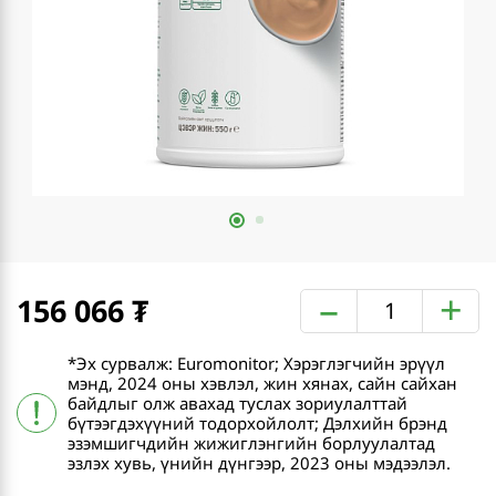
–
+
156 066
*Эх сурвалж: Euromonitor; Хэрэглэгчийн эрүүл
мэнд, 2024 оны хэвлэл, жин хянах, сайн сайхан
байдлыг олж авахад туслах зориулалттай
бүтээгдэхүүний тодорхойлолт; Дэлхийн брэнд
эзэмшигчдийн жижиглэнгийн борлуулалтад
эзлэх хувь, үнийн дүнгээр, 2023 оны мэдээлэл.