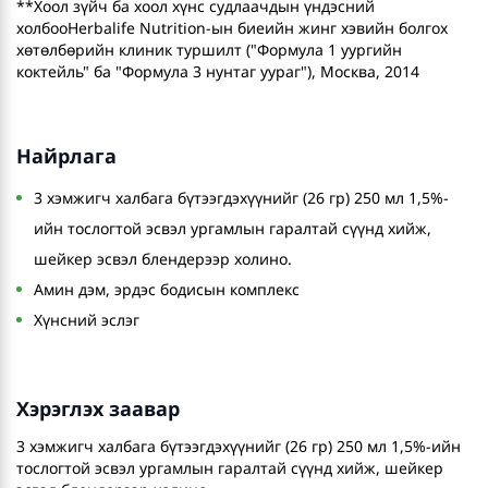
**Хоол зүйч ба хоол хүнс судлаачдын үндэсний
холбооHerbalife Nutrition-ын биеийн жинг хэвийн болгох
хөтөлбөрийн клиник туршилт ("Формула 1 уургийн
коктейль" ба "Формула 3 нунтаг уураг"), Москва, 2014
Найрлага
3 хэмжигч халбага бүтээгдэхүүнийг (26 гр) 250 мл 1,5%-
ийн тослогтой эсвэл ургамлын гаралтай сүүнд хийж,
шейкер эсвэл блендерээр холино.
Амин дэм, эрдэс бодисын комплекс
Хүнсний эслэг
Хэрэглэх заавар
3 хэмжигч халбага бүтээгдэхүүнийг (26 гр) 250 мл 1,5%-ийн
тослогтой эсвэл ургамлын гаралтай сүүнд хийж, шейкер