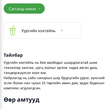
Сагсанд нэмэх
Уургийн коктейль
Тайлбар
Уургийн коктейль нь бие махбодыг шаардлагатай шим
тэжээлээр хангаж, цогц хоолыг орлож чадах аяган дахь
тэнцвэржүүлсэн хоол юм.
Найрлагад нь сайн чанарын шар буурцгийн уураг, хүнсний
эслэг болон нэн чухал 25 төрлийн амин дэм, эрдэс бодисын
комплекс агуулагдсан.
Өөр амтууд