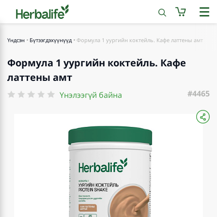
Үндсэн
Бүтээгдэхүүнүүд
Формула 1 уургийн коктейль. Кафе латтены амт
Формула 1 уургийн коктейль. Кафе
латтены амт
#4465
Үнэлээгүй байна