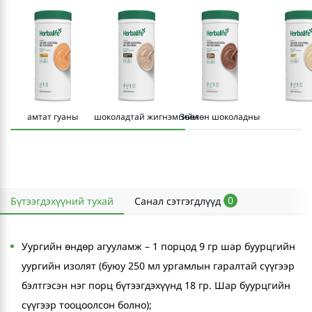
амтат гуаны
шоколадтай жигнэмгийн
Зөөлөн шоколадны
0
Бүтээгдэхүүний тухай
Санал сэтгэгдлүүд
Уургийн өндөр агууламж – 1 порцод 9 гр шар буурцгийн
уургийн изолят (буюу 250 мл ургамлын гаралтай сүүгээр
бэлтгэсэн нэг порц бүтээгдэхүүнд 18 гр. Шар буурцгийн
сүүгээр тооцоолсон болно);